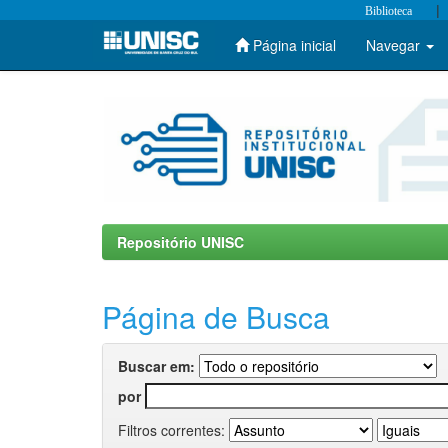
|
Biblioteca
Página inicial
Navegar
Skip
navigation
Repositório UNISC
Página de Busca
Buscar em:
por
Filtros correntes: