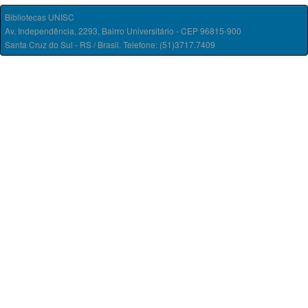
Bibliotecas UNISC
Av. Independência, 2293, Bairro Universitário - CEP 96815-900
Santa Cruz do Sul - RS / Brasil. Telefone: (51)3717.7409