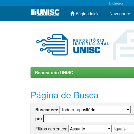
|
Biblioteca
Página inicial
Navegar
Skip
navigation
Repositório UNISC
Página de Busca
Buscar em:
por
Filtros correntes: