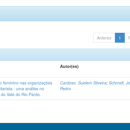
Anterior
1
Autor(es)
 feminino nas organizações
Cardoso, Suelem Silveira
;
Schmidt, J
arista : uma análise no
Pedro
do Vale do Rio Pardo.