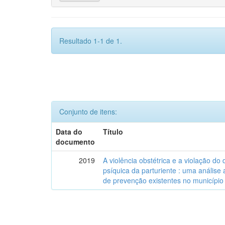
Resultado 1-1 de 1.
Conjunto de itens:
Data do
Título
documento
2019
A violência obstétrica e a violação do d
psíquica da parturiente : uma análise a
de prevenção existentes no município