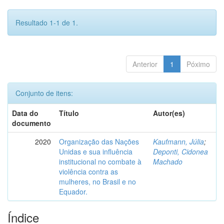
Resultado 1-1 de 1.
Anterior
1
Póximo
Conjunto de itens:
Data do
Título
Autor(es)
documento
2020
Organização das Nações
Kaufmann, Júlia
;
Unidas e sua influência
Deponti, Cidonea
institucional no combate à
Machado
violência contra as
mulheres, no Brasil e no
Equador.
Índice