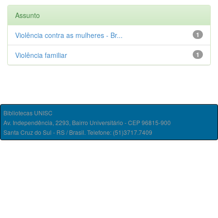
Assunto
Violência contra as mulheres - Br...
1
Violência familiar
1
Bibliotecas UNISC
Av. Independência, 2293, Bairro Universitário - CEP 96815-900
Santa Cruz do Sul - RS / Brasil. Telefone: (51)3717.7409