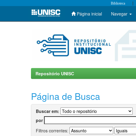
|
Biblioteca
Página inicial
Navegar
Skip
navigation
Repositório UNISC
Página de Busca
Buscar em:
por
Filtros correntes: