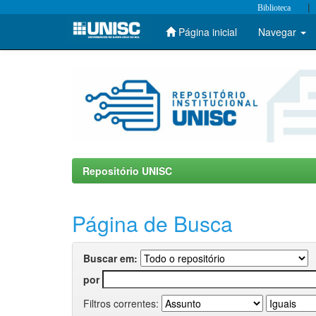
|
Biblioteca
Página inicial
Navegar
Skip
navigation
Repositório UNISC
Página de Busca
Buscar em:
por
Filtros correntes: