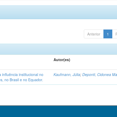
Anterior
1
Autor(es)
nfluência institucional no
Kaufmann, Júlia
;
Deponti, Cidonea M
s, no Brasil e no Equador.