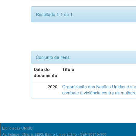
Resultado 1-1 de 1.
Conjunto de itens:
Data do
Título
documento
2020
Organização das Nações Unidas e sua i
combate à violência contra as mulhere
Bibliotecas UNISC
Av. Independência, 2293, Bairro Universitário - CEP 96815-900