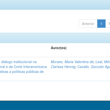
Anterior
1
Autor(es)
diálogo institucional na
Moraes, Maria Valentina de
;
Leal, Mô
ral e da Corte Interamericana
Clarissa Hennig
;
Cavallo, Gonzalo Agu
ivas a políticas públicas de