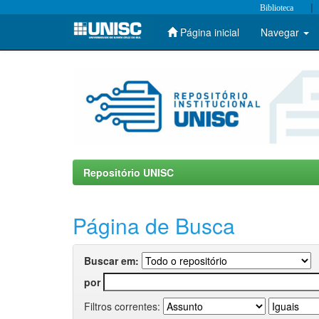
|
Biblioteca
Página inicial
Navegar
Skip
navigation
Repositório UNISC
Página de Busca
Buscar em:
por
Filtros correntes: