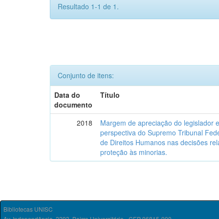
Resultado 1-1 de 1.
Conjunto de itens:
Data do
Título
documento
2018
Margem de apreciação do legislador e 
perspectiva do Supremo Tribunal Fede
de Direitos Humanos nas decisões relat
proteção às minorias.
Bibliotecas UNISC
Av. Independência, 2293, Bairro Universitário - CEP 96815-900