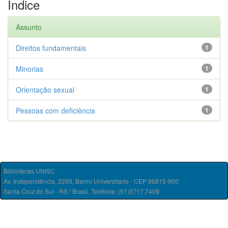
Índice
Assunto
Direitos fundamentais
1
Minorias
1
Orientação sexual
1
Pessoas com deficiência
1
Bibliotecas UNISC
Av. Independência, 2293, Bairro Universitário - CEP 96815-900
Santa Cruz do Sul - RS / Brasil. Telefone: (51)3717.7409