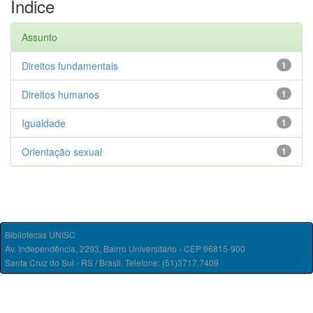
Índice
Assunto
Direitos fundamentais
1
Direitos humanos
1
Igualdade
1
Orientação sexual
1
Bibliotecas UNISC
Av. Independência, 2293, Bairro Universitário - CEP 96815-900
Santa Cruz do Sul - RS / Brasil. Telefone: (51)3717.7409