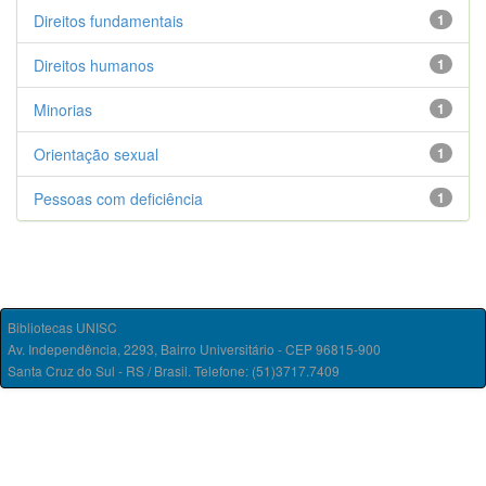
Direitos fundamentais
1
Direitos humanos
1
Minorias
1
Orientação sexual
1
Pessoas com deficiência
1
Bibliotecas UNISC
Av. Independência, 2293, Bairro Universitário - CEP 96815-900
Santa Cruz do Sul - RS / Brasil. Telefone: (51)3717.7409