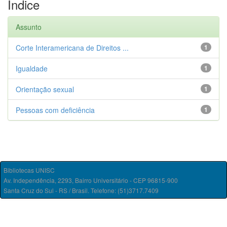
Índice
Assunto
Corte Interamericana de Direitos ...
1
Igualdade
1
Orientação sexual
1
Pessoas com deficiência
1
Bibliotecas UNISC
Av. Independência, 2293, Bairro Universitário - CEP 96815-900
Santa Cruz do Sul - RS / Brasil. Telefone: (51)3717.7409