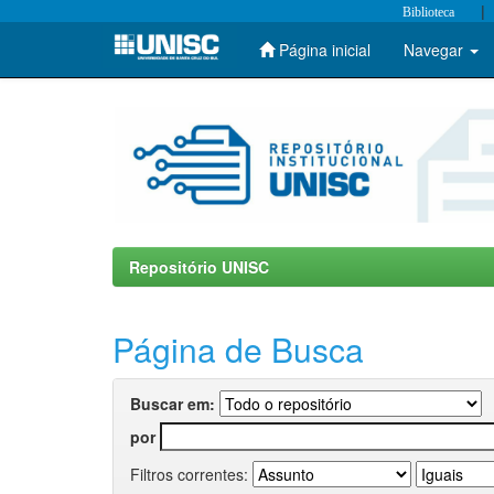
|
Biblioteca
Página inicial
Navegar
Skip
navigation
Repositório UNISC
Página de Busca
Buscar em:
por
Filtros correntes: