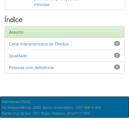
minorias.
Índice
Assunto
Corte Interamericana de Direitos ...
1
Igualdade
1
Pessoas com deficiência
1
Bibliotecas UNISC
Av. Independência, 2293, Bairro Universitário - CEP 96815-900
Santa Cruz do Sul - RS / Brasil. Telefone: (51)3717.7409