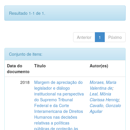
Resultado 1-1 de 1.
Anterior
1
Póximo
Conjunto de itens:
Data do
Título
Autor(es)
documento
2018
Margem de apreciação do
Moraes, Maria
legislador e diálogo
Valentina de
;
institucional na perspectiva
Leal, Mônia
do Supremo Tribunal
Clarissa Hennig
;
Federal e da Corte
Cavallo, Gonzalo
Interamericana de Direitos
Aguilar
Humanos nas decisões
relativas a políticas
públicas de proteção às