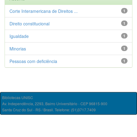
Corte Interamericana de Direitos ...
1
Direito constitucional
1
Igualdade
1
Minorias
1
Pessoas com deficiência
1
Bibliotecas UNISC
Av. Independência, 2293, Bairro Universitário - CEP 96815-900
Santa Cruz do Sul - RS / Brasil. Telefone: (51)3717.7409