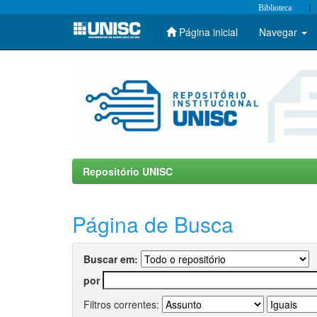
|
Biblioteca
Página inicial
Navegar
Skip
navigation
Repositório UNISC
Página de Busca
Buscar em:
por
Filtros correntes: