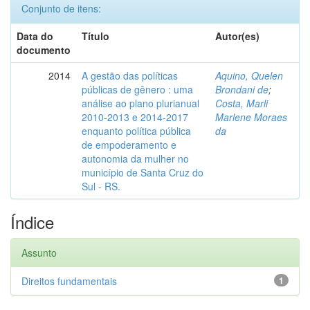
Conjunto de itens:
Data do
Título
Autor(es)
documento
2014
A gestão das políticas
Aquino, Quelen
públicas de gênero : uma
Brondani de
;
análise ao plano plurianual
Costa, Marli
2010-2013 e 2014-2017
Marlene Moraes
enquanto política pública
da
de empoderamento e
autonomia da mulher no
município de Santa Cruz do
Sul - RS.
Índice
Assunto
Direitos fundamentais
1