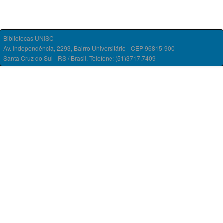
Bibliotecas UNISC
Av. Independência, 2293, Bairro Universitário - CEP 96815-900
Santa Cruz do Sul - RS / Brasil. Telefone: (51)3717.7409