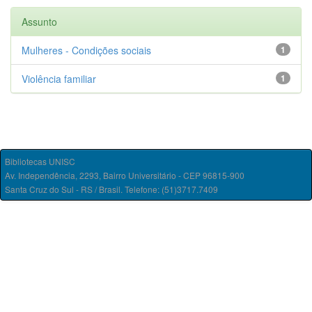
Assunto
Mulheres - Condições sociais
1
Violência familiar
1
Bibliotecas UNISC
Av. Independência, 2293, Bairro Universitário - CEP 96815-900
Santa Cruz do Sul - RS / Brasil. Telefone: (51)3717.7409