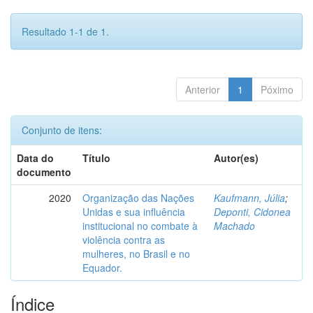
Resultado 1-1 de 1.
Anterior
1
Póximo
Conjunto de itens:
Data do
Título
Autor(es)
documento
2020
Organização das Nações
Kaufmann, Júlia
;
Unidas e sua influência
Deponti, Cidonea
institucional no combate à
Machado
violência contra as
mulheres, no Brasil e no
Equador.
Índice