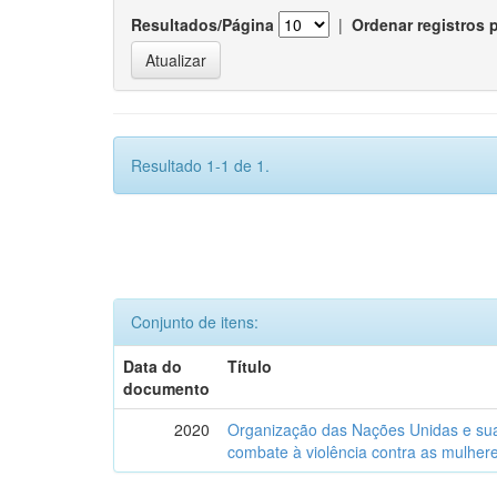
Resultados/Página
|
Ordenar registros 
Resultado 1-1 de 1.
Conjunto de itens:
Data do
Título
documento
2020
Organização das Nações Unidas e sua i
combate à violência contra as mulhere