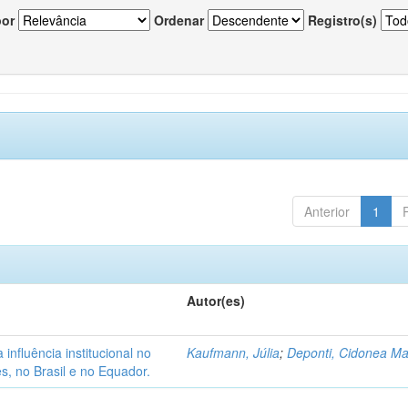
por
Ordenar
Registro(s)
Anterior
1
Autor(es)
nfluência institucional no
Kaufmann, Júlia
;
Deponti, Cidonea M
s, no Brasil e no Equador.