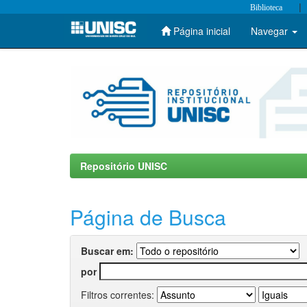
|
Biblioteca
Página inicial
Navegar
Skip
navigation
Repositório UNISC
Página de Busca
Buscar em:
por
Filtros correntes: