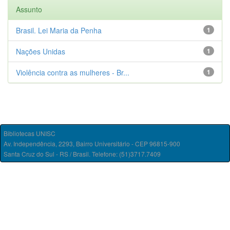
Assunto
Brasil. Lei Maria da Penha
1
Nações Unidas
1
Violência contra as mulheres - Br...
1
Bibliotecas UNISC
Av. Independência, 2293, Bairro Universitário - CEP 96815-900
Santa Cruz do Sul - RS / Brasil. Telefone: (51)3717.7409