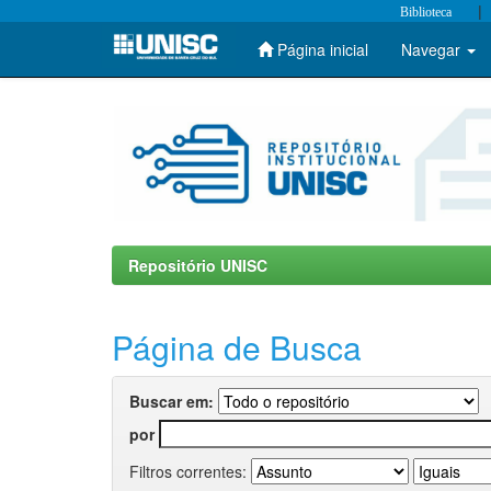
|
Biblioteca
Página inicial
Navegar
Skip
navigation
Repositório UNISC
Página de Busca
Buscar em:
por
Filtros correntes: