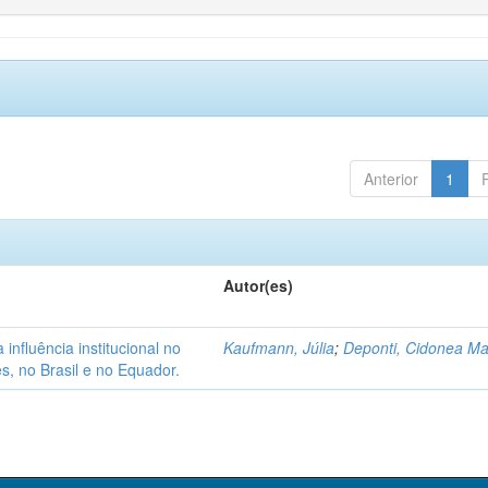
Anterior
1
Autor(es)
nfluência institucional no
Kaufmann, Júlia
;
Deponti, Cidonea M
s, no Brasil e no Equador.