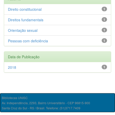
Direito constitucional
1
Direitos fundamentais
1
Orientação sexual
1
Pessoas com deficiência
1
Data de Publicação
2018
1
Bibliotecas UNISC
Av. Independência, 2293, Bairro Universitário - CEP 96815-900
Santa Cruz do Sul - RS / Brasil. Telefone: (51)3717.7409