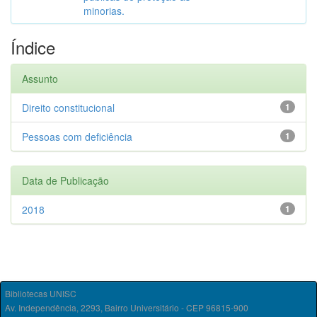
minorias.
Índice
Assunto
Direito constitucional
1
Pessoas com deficiência
1
Data de Publicação
2018
1
Bibliotecas UNISC
Av. Independência, 2293, Bairro Universitário - CEP 96815-900