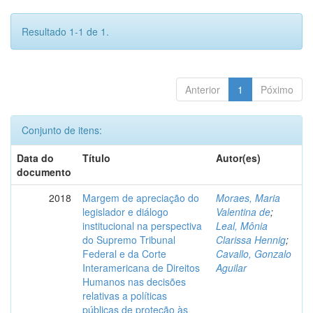
Resultado 1-1 de 1.
Anterior
1
Póximo
Conjunto de itens:
Data do
Título
Autor(es)
documento
2018
Margem de apreciação do
Moraes, Maria
legislador e diálogo
Valentina de
;
institucional na perspectiva
Leal, Mônia
do Supremo Tribunal
Clarissa Hennig
;
Federal e da Corte
Cavallo, Gonzalo
Interamericana de Direitos
Aguilar
Humanos nas decisões
relativas a políticas
públicas de proteção às