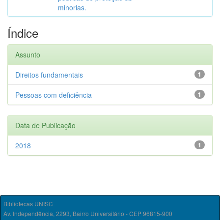
minorias.
Índice
Assunto
Direitos fundamentais
1
Pessoas com deficiência
1
Data de Publicação
2018
1
Bibliotecas UNISC
Av. Independência, 2293, Bairro Universitário - CEP 96815-900