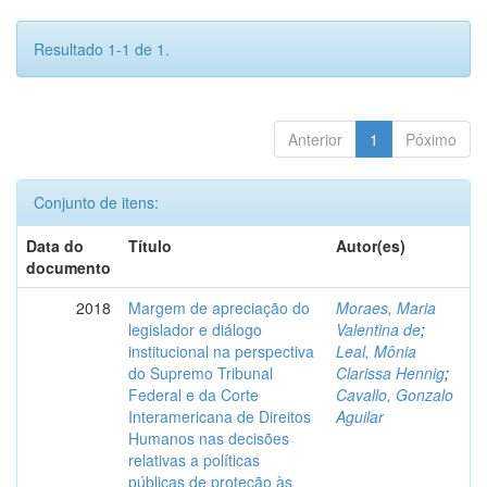
Resultado 1-1 de 1.
Anterior
1
Póximo
Conjunto de itens:
Data do
Título
Autor(es)
documento
2018
Margem de apreciação do
Moraes, Maria
legislador e diálogo
Valentina de
;
institucional na perspectiva
Leal, Mônia
do Supremo Tribunal
Clarissa Hennig
;
Federal e da Corte
Cavallo, Gonzalo
Interamericana de Direitos
Aguilar
Humanos nas decisões
relativas a políticas
públicas de proteção às