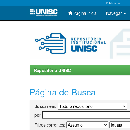
|
Biblioteca
Página inicial
Navegar
Skip
navigation
Repositório UNISC
Página de Busca
Buscar em:
por
Filtros correntes: