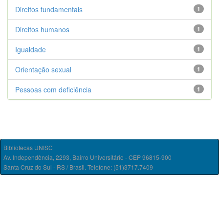
Direitos fundamentais
1
Direitos humanos
1
Igualdade
1
Orientação sexual
1
Pessoas com deficiência
1
Bibliotecas UNISC
Av. Independência, 2293, Bairro Universitário - CEP 96815-900
Santa Cruz do Sul - RS / Brasil. Telefone: (51)3717.7409