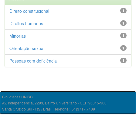
Direito constitucional
1
Direitos humanos
1
Minorias
1
Orientação sexual
1
Pessoas com deficiência
1
Bibliotecas UNISC
Av. Independência, 2293, Bairro Universitário - CEP 96815-900
Santa Cruz do Sul - RS / Brasil. Telefone: (51)3717.7409