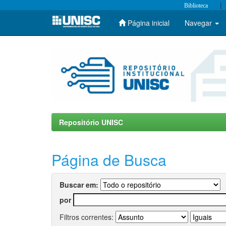
|
Biblioteca
Página inicial
Navegar
Skip
navigation
Repositório UNISC
Página de Busca
Buscar em:
por
Filtros correntes: