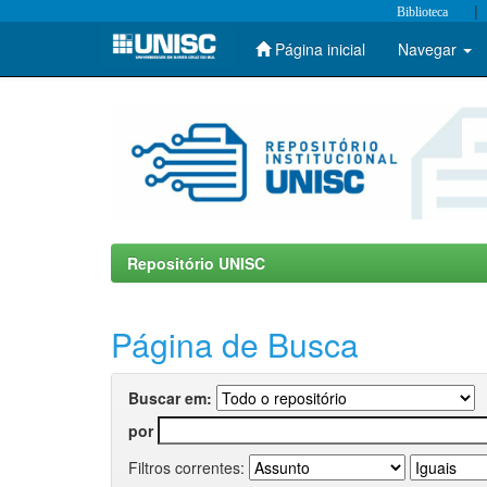
|
Biblioteca
Página inicial
Navegar
Skip
navigation
Repositório UNISC
Página de Busca
Buscar em:
por
Filtros correntes: