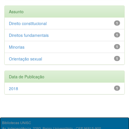
Assunto
Direito constitucional
1
Direitos fundamentais
1
Minorias
1
Orientação sexual
1
Data de Publicação
2018
1
Bibliotecas UNISC
Av. Independência, 2293, Bairro Universitário - CEP 96815-900