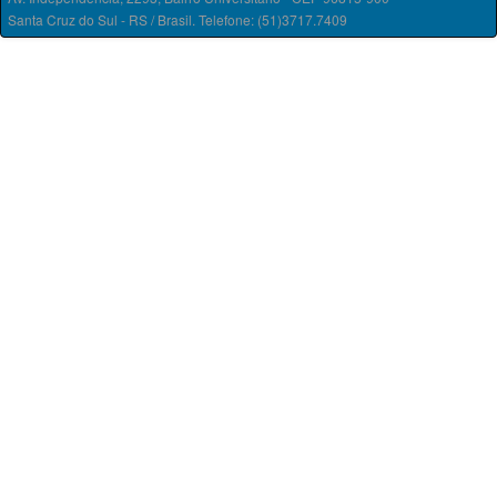
Santa Cruz do Sul - RS / Brasil. Telefone: (51)3717.7409