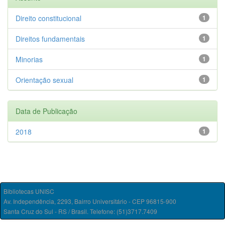
Direito constitucional
1
Direitos fundamentais
1
Minorias
1
Orientação sexual
1
Data de Publicação
2018
1
Bibliotecas UNISC
Av. Independência, 2293, Bairro Universitário - CEP 96815-900
Santa Cruz do Sul - RS / Brasil. Telefone: (51)3717.7409