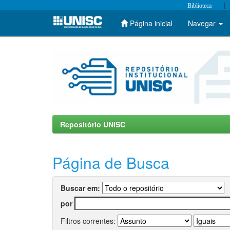
|
Biblioteca
Página inicial
Navegar
Skip
navigation
Repositório UNISC
Página de Busca
Buscar em:
por
Filtros correntes: