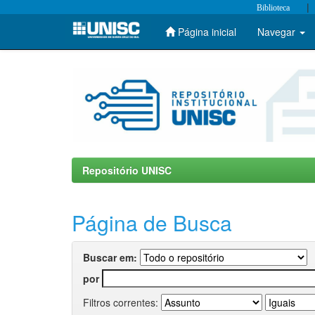
|
Biblioteca
Página inicial
Navegar
Skip
navigation
Repositório UNISC
Página de Busca
Buscar em:
por
Filtros correntes: