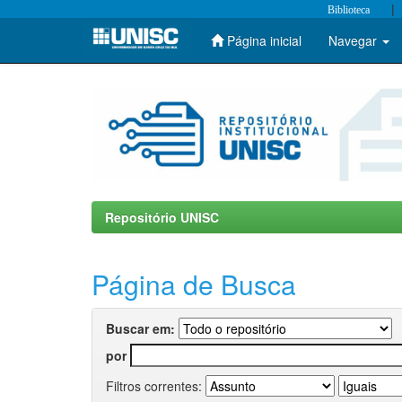
|
Biblioteca
Página inicial
Navegar
Skip
navigation
Repositório UNISC
Página de Busca
Buscar em:
por
Filtros correntes: