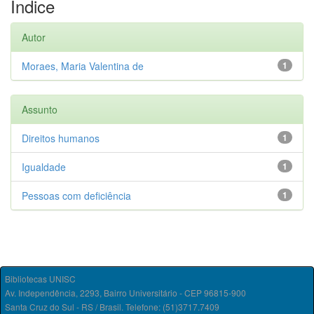
Índice
Autor
Moraes, Maria Valentina de
1
Assunto
Direitos humanos
1
Igualdade
1
Pessoas com deficiência
1
Bibliotecas UNISC
Av. Independência, 2293, Bairro Universitário - CEP 96815-900
Santa Cruz do Sul - RS / Brasil. Telefone: (51)3717.7409