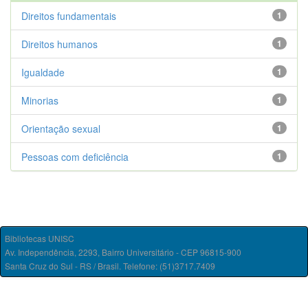
Direitos fundamentais
1
Direitos humanos
1
Igualdade
1
Minorias
1
Orientação sexual
1
Pessoas com deficiência
1
Bibliotecas UNISC
Av. Independência, 2293, Bairro Universitário - CEP 96815-900
Santa Cruz do Sul - RS / Brasil. Telefone: (51)3717.7409