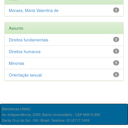
Moraes, Maria Valentina de
1
Assunto
Direitos fundamentais
1
Direitos humanos
1
Minorias
1
Orientação sexual
1
Bibliotecas UNISC
Av. Independência, 2293, Bairro Universitário - CEP 96815-900
Santa Cruz do Sul - RS / Brasil. Telefone: (51)3717.7409