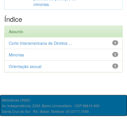
minorias.
Índice
Assunto
Corte Interamericana de Direitos ...
1
Minorias
1
Orientação sexual
1
Bibliotecas UNISC
Av. Independência, 2293, Bairro Universitário - CEP 96815-900
Santa Cruz do Sul - RS / Brasil. Telefone: (51)3717.7409