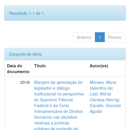
Resultado 1-1 de 1.
Anterior
1
Póximo
Conjunto de itens:
Data do
Título
Autor(es)
documento
2018
Margem de apreciação do
Moraes, Maria
legislador e diálogo
Valentina de
;
institucional na perspectiva
Leal, Mônia
do Supremo Tribunal
Clarissa Hennig
;
Federal e da Corte
Cavallo, Gonzalo
Interamericana de Direitos
Aguilar
Humanos nas decisões
relativas a políticas
públicas de proteção às