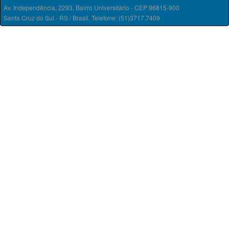
Av. Independência, 2293, Bairro Universitário - CEP 96815-900
Santa Cruz do Sul - RS / Brasil. Telefone: (51)3717.7409