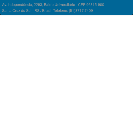
Av. Independência, 2293, Bairro Universitário - CEP 96815-900
Santa Cruz do Sul - RS / Brasil. Telefone: (51)3717.7409