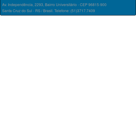
Av. Independência, 2293, Bairro Universitário - CEP 96815-900
Santa Cruz do Sul - RS / Brasil. Telefone: (51)3717.7409