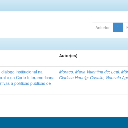
Anterior
1
Autor(es)
diálogo institucional na
Moraes, Maria Valentina de
;
Leal, Mô
ral e da Corte Interamericana
Clarissa Hennig
;
Cavallo, Gonzalo Agu
ivas a políticas públicas de