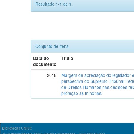
Resultado 1-1 de 1.
Conjunto de itens:
Data do
Título
documento
2018
Margem de apreciação do legislador e 
perspectiva do Supremo Tribunal Fede
de Direitos Humanos nas decisões relat
proteção às minorias.
Bibliotecas UNISC
Av. Independência, 2293, Bairro Universitário - CEP 96815-900