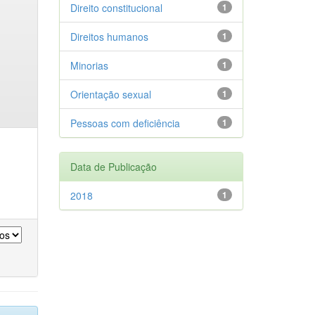
Direito constitucional
1
Direitos humanos
1
Minorias
1
Orientação sexual
1
Pessoas com deficiência
1
Data de Publicação
2018
1