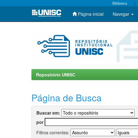
|
Biblioteca
Página inicial
Navegar
Skip
navigation
Repositório UNISC
Página de Busca
Buscar em:
por
Filtros correntes: