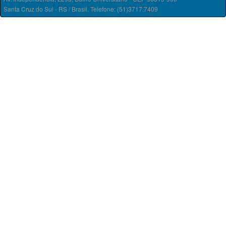
Santa Cruz do Sul - RS / Brasil. Telefone: (51)3717.7409