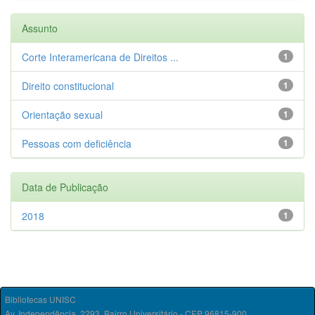
Assunto
Corte Interamericana de Direitos ...
1
Direito constitucional
1
Orientação sexual
1
Pessoas com deficiência
1
Data de Publicação
2018
1
Bibliotecas UNISC
Av. Independência, 2293, Bairro Universitário - CEP 96815-900