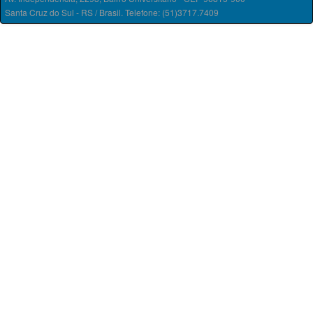
Santa Cruz do Sul - RS / Brasil. Telefone: (51)3717.7409