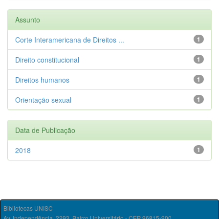
Assunto
Corte Interamericana de Direitos ...
1
Direito constitucional
1
Direitos humanos
1
Orientação sexual
1
Data de Publicação
2018
1
Bibliotecas UNISC
Av. Independência, 2293, Bairro Universitário - CEP 96815-900