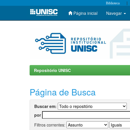
|
Biblioteca
Página inicial
Navegar
Skip
navigation
Repositório UNISC
Página de Busca
Buscar em:
por
Filtros correntes: