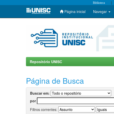
|
Biblioteca
Página inicial
Navegar
Skip
navigation
Repositório UNISC
Página de Busca
Buscar em:
por
Filtros correntes: