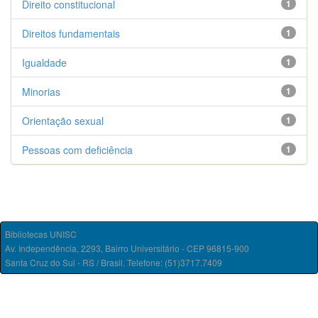
Direito constitucional
1
Direitos fundamentais
1
Igualdade
1
Minorias
1
Orientação sexual
1
Pessoas com deficiência
1
Bibliotecas UNISC
Av. Independência, 2293, Bairro Universitário - CEP 96815-900
Santa Cruz do Sul - RS / Brasil. Telefone: (51)3717.7409