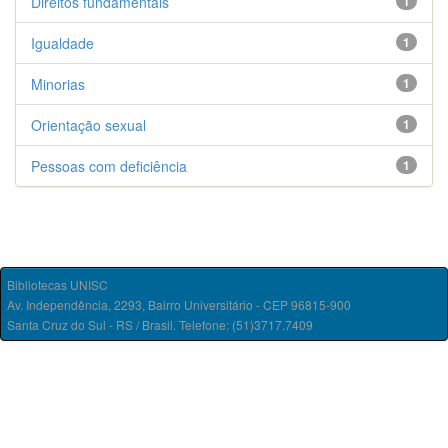
Direitos fundamentais
1
Igualdade
1
Minorias
1
Orientação sexual
1
Pessoas com deficiência
1
Bibliotecas UNISC
Av. Independência, 2293, Bairro Universitário - CEP 96815-900
Santa Cruz do Sul - RS / Brasil. Telefone: (51)3717.7409