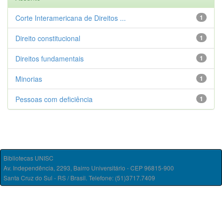
Corte Interamericana de Direitos ...
1
Direito constitucional
1
Direitos fundamentais
1
Minorias
1
Pessoas com deficiência
1
Bibliotecas UNISC
Av. Independência, 2293, Bairro Universitário - CEP 96815-900
Santa Cruz do Sul - RS / Brasil. Telefone: (51)3717.7409