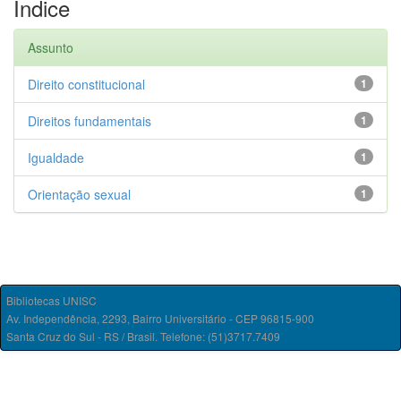
Índice
Assunto
Direito constitucional
1
Direitos fundamentais
1
Igualdade
1
Orientação sexual
1
Bibliotecas UNISC
Av. Independência, 2293, Bairro Universitário - CEP 96815-900
Santa Cruz do Sul - RS / Brasil. Telefone: (51)3717.7409